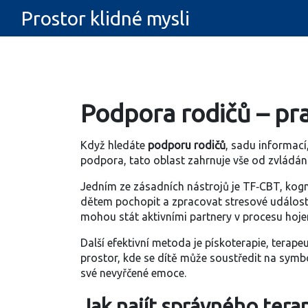
Prostor klidné mysli
Podpora rodičů – pra
Když hledáte
podporu rodičů
,
sadu informací,
podpora
, tato oblast zahrnuje vše od zvládá
Jedním ze zásadních nástrojů je
TF‑CBT
,
kogn
dětem pochopit a zpracovat stresové události
mohou stát aktivními partnery v procesu hojen
Další efektivní metoda je
pískoterapie
,
terapeu
prostor, kde se dítě může soustředit na symb
své nevyřčené emoce.
Jak najít správného tera