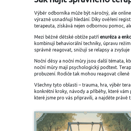
Výběr odborníka může být náročný, ale
onlin
výrazně usnadňují hledání. Díky ověření regist
terapeuta, získává nejen odbornou pomoc, ale
Mezi běžné dětské obtíže patří
enuréza a enk
kombinují behaviorální techniky, úpravu režim
správně reagovat, snižují se relapsy a zvyšuje
Noční děsy a noční můry jsou další témata, k
noční můry mají psychologický podtext. Terape
probuzení. Rodiče tak mohou reagovat cíleně 
Všechny tyto oblasti – trauma, hra, výběr tera
konkrétní kroky, návody a příběhy, které vám
které jsme pro vás připravili, a najděte právě 