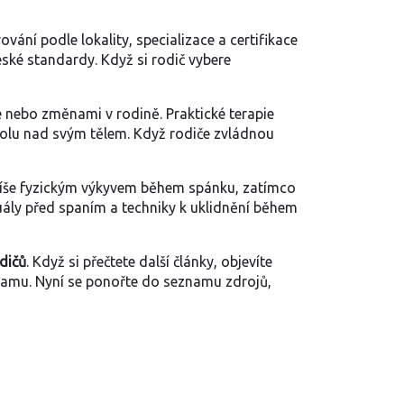
rování podle lokality, specializace a certifikace
eské standardy. Když si rodič vybere
le nebo změnami v rodině. Praktické terapie
trolu nad svým tělem. Když rodiče zvládnou
 spíše fyzickým výkyvem během spánku, zatímco
tuály před spaním a techniky k uklidnění během
dičů
. Když si přečtete další články, objevíte
 samu. Nyní se ponořte do seznamu zdrojů,