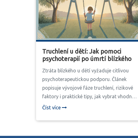
Truchlení u dětí: Jak pomoci
psychoterapií po úmrtí blízkého
Ztráta blízkého u dětí vyžaduje citlivou
psychoterapeutickou podporu. Článek
popisuje vývojové fáze truchlení, rizikové
faktory i praktické tipy, jak vybrat vhodnou
terapii a kde hledat pomoc v ČR.
Číst více