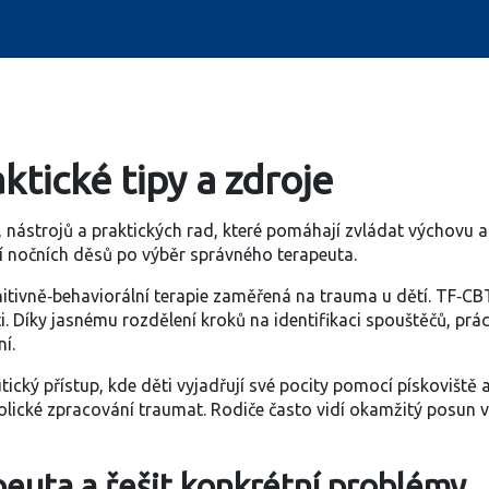
ktické tipy a zdroje
 nástrojů a praktických rad, které pomáhají zvládat výchovu a 
ní nočních děsů po výběr správného terapeuta.
itivně‑behaviorální terapie zaměřená na trauma u dětí
. TF‑CB
. Díky jasnému rozdělení kroků na identifikaci spouštěčů, prá
í.
tický přístup, kde děti vyjadřují své pocity pomocí pískoviště 
olické zpracování traumat. Rodiče často vidí okamžitý posun v
peuta a řešit konkrétní problémy