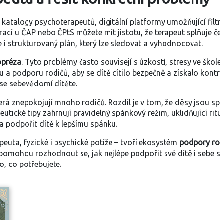
e katalogy psychoterapeutů
,
digitální platformy umožňující filt
rací u ČAP nebo ČPtS můžete mít jistotu, že terapeut splňuje č
 i strukturovaný plán, který lze sledovat a vyhodnocovat.
opréza
. Tyto problémy často souvisejí s úzkostí, stresy ve ško
u a podporu rodičů, aby se dítě cítilo bezpečně a získalo kon
 se sebevědomí dítěte.
terá znepokojují mnoho rodičů. Rozdíl je v tom, že děsy jsou
utické tipy zahrnují pravidelný spánkový režim, uklidňující ri
a podpořit dítě k lepšímu spánku.
peuta, fyzické i psychické potíže – tvoří ekosystém
podpory ro
 pomohou rozhodnout se, jak nejlépe podpořit své dítě i sebe
to, co potřebujete.