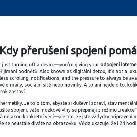
 Kdy přerušení spojení pom
 just turning off a device—you’re giving your
odpojení interne
řijímání podnětů
. Also known as
digitální detox
, it’s not a lu
ss scrolling, notifications, and the pressure to always be avai
vé e-maily, sociální sítě nebo novinky. A to ani nejde o to, kol
 tok zastaví.
 hermetiky. Je to o tom, abyste si
duševní zdraví
,
stav mentální
rušíte spojení, vaše mozkové vlny se přepínají z režimu „reakce
á nějakou konkrétní věcí—ale tím, že jste vždycky připraveni n
 že se neustále díváte na obrazovku. Věda ukazuje, že i 24 hodin