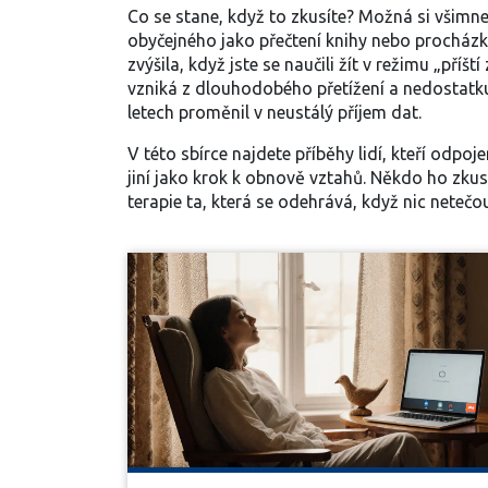
Co se stane, když to zkusíte? Možná si všimne
obyčejného jako přečtení knihy nebo procházk
zvýšila, když jste se naučili žít v režimu „pří
vzniká z dlouhodobého přetížení a nedostat
letech proměnil v neustálý příjem dat.
V této sbírce najdete příběhy lidí, kteří odpoj
jiní jako krok k obnově vztahů. Někdo ho zkusi
terapie ta, která se odehrává, když nic netečou