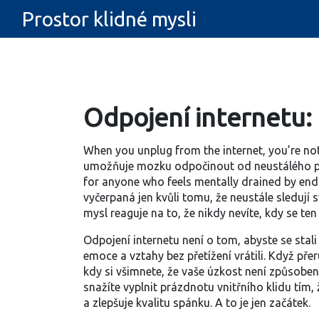
Prostor klidné mysli
Odpojení internetu:
When you unplug from the internet, you’re not
umožňuje mozku odpočinout od neustálého p
for anyone who feels mentally drained by endle
vyčerpaná jen kvůli tomu, že neustále sledují s
mysl reaguje na to, že nikdy nevíte, kdy se ten
Odpojení internetu není o tom, abyste se stali
emoce a vztahy bez přetížení
vrátili. Když pře
kdy si všimnete, že vaše úzkost není způsoben
snažíte vyplnit prázdnotu vnitřního klidu tím,
a zlepšuje kvalitu spánku. A to je jen začátek.