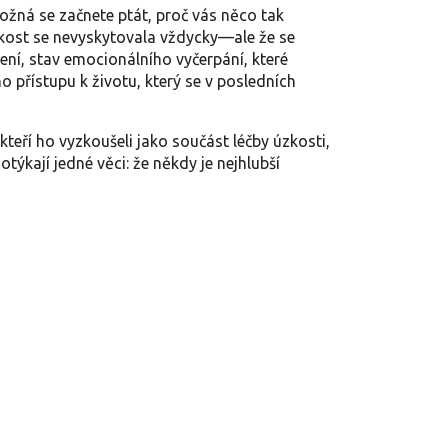
Možná se začnete ptát, proč vás něco tak
zkost se nevyskytovala vždycky—ale že se
ení
,
stav emocionálního vyčerpání, které
 přístupu k životu, který se v posledních
ěkteří ho vyzkoušeli jako součást léčby úzkosti,
týkají jedné věci: že někdy je nejhlubší