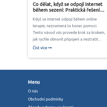
Co dělat, když se odpojí internet
během sezení: Praktická řešení
pro online terapii
Když se internet odpojí během online
terapie, neznamená to konec pomoci.
Tento návod vás provede krok za krokem,
jak rychle obnovit připojení a neztratit
důležité sezení. Praktické tipy pro domácí
Číst více
uživatele v Česku.
Menu
O nás
Obchodní podmínky