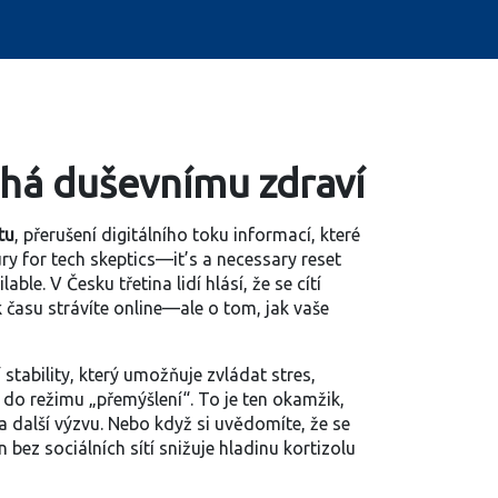
áhá duševnímu zdraví
tu
,
přerušení digitálního toku informací, které
xury for tech skeptics—it’s a necessary reset
lable.
V Česku třetina lidí hlásí, že se cítí
ik času strávíte online—ale o tom, jak vaše
 stability, který umožňuje zvládat stres,
“ do režimu „přemýšlení“. To je ten okamžik,
a další výzvu. Nebo když si uvědomíte, že se
 bez sociálních sítí snižuje hladinu kortizolu