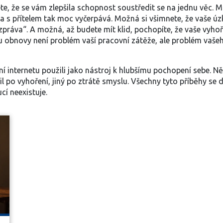
te, že se vám zlepšila schopnost soustředit se na jednu věc. 
a s přítelem tak moc vyčerpává. Možná si všimnete, že vaše ú
ští zpráva“. A možná, až budete mít klid, pochopíte, že vaše
vyhoř
ku obnovy
není problém vaší pracovní zátěže, ale problém vašeho
ení internetu použili jako nástroj k hlubšímu pochopení sebe. N
l po vyhoření, jiný po ztrátě smyslu. Všechny tyto příběhy se do
cí neexistuje.