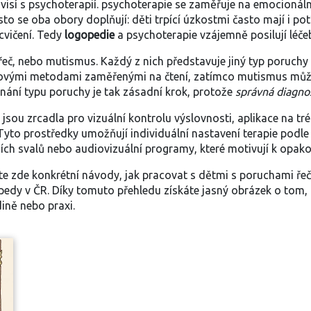
visí s psychoterapií.
psychoterapie
se zaměřuje na emocionální
to se oba obory doplňují: děti trpící úzkostmi často mají i pot
cvičení. Tedy
logopedie
a psychoterapie vzájemně posilují léče
 řeč, nebo mutismus. Každý z nich představuje jiný
typ poruchy
kovými metodami zaměřenými na čtení, zatímco mutismus může 
znání typu poruchy je tak zásadní krok, protože
správná diagno
 jsou zrcadla pro vizuální kontrolu výslovnosti, aplikace na tr
to prostředky umožňují individuální nastavení terapie podle
stních svalů nebo audiovizuální programy, které motivují k opak
ete zde konkrétní návody, jak pracovat s dětmi s poruchami řeči
pedy v ČR. Díky tomuto přehledu získáte jasný obrázek o tom, 
ině nebo praxi.