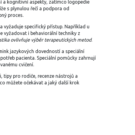
 a kognitivní aspekty, zatímco logopedie
íže s plynulou řečí a podpora od
bný proces.
a vyžaduje specifický přístup. Například u
vyžadovat i behaviorální techniky z
stika ovlivňuje výběr terapeutických metod
.
énink jazykových dovedností a speciální
 potřeb pacienta.
Speciální pomůcky
zahrnují
ovanému cvičení.
, tipy pro rodiče, recenze nástrojů a
co můžete očekávat a jaký další krok