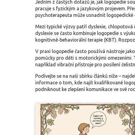
Jedním z častých dotazů je, jak logopedie sou
pracuje s fyzickým a jazykovým projevem. Přes
psychoterapeuta může usnadnit logopedické 
Mezi typické výzvy patří dyslexie, chlopotová
dyslexie se často kombinuje logopedie s výu
kognitivně‑behaviorální terapie (KBT). Rozpo
V praxi logopedie často používá nástroje jako
pomůcky pro děti s motorickými omezeními. Ty
například vibrační přístroje pro posílení čeli
Podívejte se na naši sbírku článků níže – najd
informace o tom, kde najít kvalifikované logo
podniknout ke zlepšení komunikace ve své rod