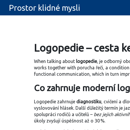
Prostor klidné mysli
Logopedie – cesta ke
When talking about
logopedie
,
je odborný obo
works together with
porucha řeči
, a conditio
functional communication, which in turn impro
Co zahrnuje moderní lo
Logopedie zahrnuje
diagnostiku
, cvičení a 
vyslovování hlásek. Další důležitý termín je
ja
spolupráci rodičů a učitelů –
bez jejich aktivn
úkoly zvyšují úspěšnost až o 30 %.