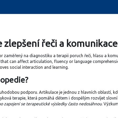
 zlepšení řeči a komunikace
r zaměřený na diagnostiku a terapii poruch řeči, hlasu a kom
n that can affect articulation, fluency or language comprehensi
ves social interaction and learning.
gopedie?
dlouhodobou podporu.
Artikulace
je jednou z hlavních oblastí, k
zyková terapie
, která pomáhá dětem i dospělým rozvíjet slovní
ího zapojení se terapeutické výsledky často nedosáhnou
. Výzkum