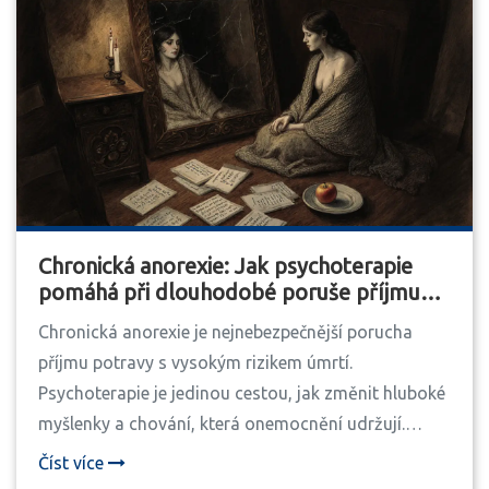
Chronická anorexie: Jak psychoterapie
pomáhá při dlouhodobé poruše příjmu
potravy
Chronická anorexie je nejnebezpečnější porucha
příjmu potravy s vysokým rizikem úmrtí.
Psychoterapie je jedinou cestou, jak změnit hluboké
myšlenky a chování, která onemocnění udržují.
Uzdravení je možné - i po desítkách let.
Číst více