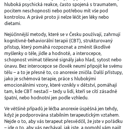
hluboká psychická reakce, často spojená s traumatem,
pocitem neschopnosti nebo potřebou mít vše pod
kontrolou. A právě proto ji nelze léčit jen léky nebo
dietami.
Nejúčinnější metody, které se v Česku používají, zahrnují
kognitivně-behaviorální terapii (CBT)
,
strukturovaný
přístup, který pomáhá rozpoznat a změnit škodlivé
myšlenky o těle, jídle a hodnotě
, a
interocepce
,
schopnost vnímat tělesné signály jako hlad, sytost nebo
únavu
. Bez interocepce se člověk neumí připojit ke svému
tělu – a to je přesně to, co anorexie zničila. Další přístupy,
jako je
schémová terapie
,
práce s hlubokými
emocionálními vzory, které vznikly v dětství
, pomáhají
tam, kde CBT nestačí – tedy u lidí, kteří se cítí zásadně
špatní, nebo hodnotní jen podle vzhledu.
Ve většině případů je léčba anorexie úspěšná jen tehdy,
když je podporována stabilním terapeutickým vztahem.
Nejde o to, aby vás terapeut přesvědčil, že jste v pořádku
– jde o to, aby vás nechával, jak jste, a pomohl vám najít