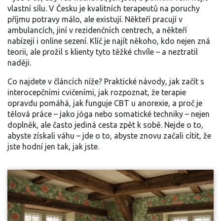
vlastní sílu. V Česku je kvalitních terapeutů na poruchy
příjmu potravy málo, ale existují. Někteří pracují v
ambulancích, jiní v rezidenčních centrech, a někteří
nabízejí i online sezení. Klíč je najít někoho, kdo nejen zná
teorii, ale prožil s klienty tyto těžké chvíle – a neztratil
naději.
Co najdete v článcích níže? Praktické návody, jak začít s
interocepčními cvičeními, jak rozpoznat, že terapie
opravdu pomáhá, jak funguje CBT u anorexie, a proč je
tělová práce – jako jóga nebo somatické techniky – nejen
doplněk, ale často jediná cesta zpět k sobě. Nejde o to,
abyste získali váhu – jde o to, abyste znovu začali cítit, že
jste hodní jen tak, jak jste.