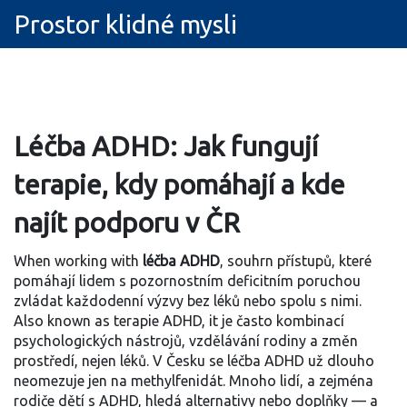
Prostor klidné mysli
Léčba ADHD: Jak fungují
terapie, kdy pomáhají a kde
najít podporu v ČR
When working with
léčba ADHD
,
souhrn přístupů, které
pomáhají lidem s pozornostním deficitním poruchou
zvládat každodenní výzvy bez léků nebo spolu s nimi
.
Also known as
terapie ADHD
, it je často kombinací
psychologických nástrojů, vzdělávání rodiny a změn
prostředí, nejen léků.
V Česku se léčba ADHD už dlouho
neomezuje jen na methylfenidát. Mnoho lidí, a zejména
rodiče dětí s ADHD, hledá alternativy nebo doplňky — a