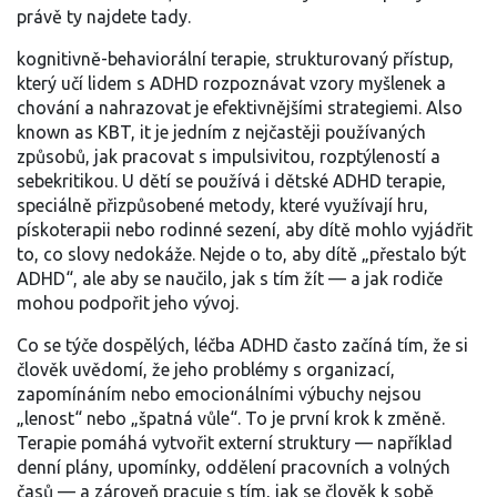
právě ty najdete tady.
kognitivně-behaviorální terapie
,
strukturovaný přístup,
který učí lidem s ADHD rozpoznávat vzory myšlenek a
chování a nahrazovat je efektivnějšími strategiemi
. Also
known as
KBT
, it je jedním z nejčastěji používaných
způsobů, jak pracovat s impulsivitou, rozptýleností a
sebekritikou. U dětí se používá i
dětské ADHD terapie
,
speciálně přizpůsobené metody, které využívají hru,
pískoterapii nebo rodinné sezení, aby dítě mohlo vyjádřit
to, co slovy nedokáže
.
Nejde o to, aby dítě „přestalo být
ADHD“, ale aby se naučilo, jak s tím žít — a jak rodiče
mohou podpořit jeho vývoj.
Co se týče dospělých, léčba ADHD často začíná tím, že si
člověk uvědomí, že jeho problémy s organizací,
zapomínáním nebo emocionálními výbuchy nejsou
„lenost“ nebo „špatná vůle“. To je první krok k změně.
Terapie pomáhá vytvořit externí struktury — například
denní plány, upomínky, oddělení pracovních a volných
časů — a zároveň pracuje s tím, jak se člověk k sobě