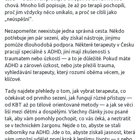
chová. Mnoho lidí popisuje, že až po terapii pochopili,
proč jim vždycky něco unikalo, a proč se cítili jako
„neúspěšní“.
Nezapomeňte: neexistuje jedna správná cesta. Někdo
potřebuje jen pár sezení, aby získal nástroje, jinýmu
pomůže dlouhodobá podpora. Některé terapeuty v Česku
pracují speciálně s ADHD, jiní mají zkušenosti s
traumatem nebo úzkostí — a to je důležité. Pokud máte
ADHD a zároveň úzkost, nebo jste přežili trauma,
vyhledávání terapeuty, který rozumí oběma věcem, je
klíčové.
Tady najdete přehledy o tom, jak vybrat terapeuta, co
očekávat od prvního sezení, jak fungují různé přístupy —
od KBT až po tělově orientované metody — a jak se věci
liší mezi dětmi a dospělými. Všechny články jsou psané
tak, aby vám pomohly pochopit, co vás čeká, a neztratit
se v technickém žargonu. Nejde o to, abyste se stali
odborníky na ADHD. Jde o to, abyste získali jasnost, která
vám umožní udělat první krok k lepšímu životu — s nebo