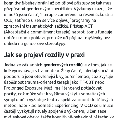
kognitivně‑behaviorální až po tělové přístupy
se tak musí
přizpůsobit genderovým specifikům. Výzkumy ukazují, že
u mužů jsou častější terapie zaměřené na řešení úzkosti a
OCD
, zatímco u žen se více objevují programy na
zpracování traumatických zážitků. Přístup ACT
(
Akceptační a commitment terapie
) naproti tomu funguje
dobře u obou pohlaví, protože učí přijímat myšlenky bez
ohledu na genderové stereotypy.
Jak se projeví rozdíly v praxi
Jedna ze základních
genderových rozdílů
je v tom, jak se
lidé vyrovnávají s traumatem. Ženy častěji hledají sociální
podporu a jsou otevřenější k vyjádření emocí, což zvyšuje
úspěšnost trauma‑oriented terapií jako TF‑CBT nebo
Prolonged Exposure. Muži mají tendenci potlačovat
pocity, což může vést k vyššímu výskytu somatických
symptomů a vyžaduje tento aspekt zahrnout do tělových
metod, například Somatic Experiencing. V OCD se u mužů
častěji vyskytují rituály spojené s výkonem, u žen zase
myšlenkové obavy, takže kognitivně‑behaviorální techniky