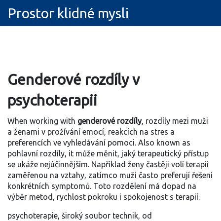
Prostor klidné mysli
Genderové rozdíly v
psychoterapii
When working with
genderové rozdíly
,
rozdíly mezi muži
a ženami v prožívání emocí, reakcích na stres a
preferencích ve vyhledávání pomoci
. Also known as
pohlavní rozdíly
, it
může měnit, jaký terapeutický přístup
se ukáže nejúčinnějším.
Například ženy častěji volí terapii
zaměřenou na vztahy, zatímco muži často preferují řešení
konkrétních symptomů. Toto rozdělení má dopad na
výběr metod, rychlost pokroku i spokojenost s terapií.
psychoterapie
,
široký soubor technik, od