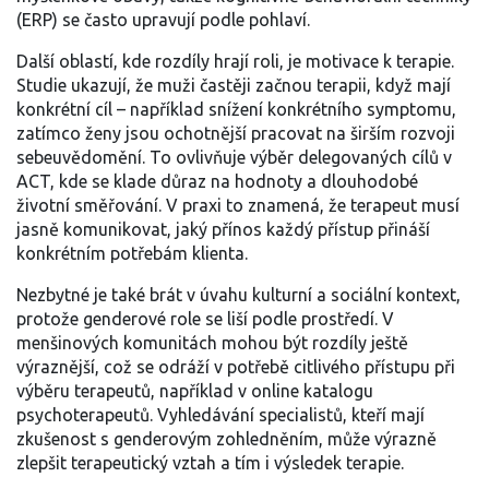
(ERP) se často upravují podle pohlaví.
Další oblastí, kde rozdíly hrají roli, je motivace k terapie.
Studie ukazují, že muži častěji začnou terapii, když mají
konkrétní cíl – například snížení konkrétního symptomu,
zatímco ženy jsou ochotnější pracovat na širším rozvoji
sebeuvědomění. To ovlivňuje výběr delegovaných cílů v
ACT, kde se klade důraz na hodnoty a dlouhodobé
životní směřování. V praxi to znamená, že terapeut musí
jasně komunikovat, jaký přínos každý přístup přináší
konkrétním potřebám klienta.
Nezbytné je také brát v úvahu kulturní a sociální kontext,
protože genderové role se liší podle prostředí. V
menšinových komunitách mohou být rozdíly ještě
výraznější, což se odráží v potřebě citlivého přístupu při
výběru terapeutů, například v online katalogu
psychoterapeutů. Vyhledávání specialistů, kteří mají
zkušenost s genderovým zohledněním, může výrazně
zlepšit terapeutický vztah a tím i výsledek terapie.