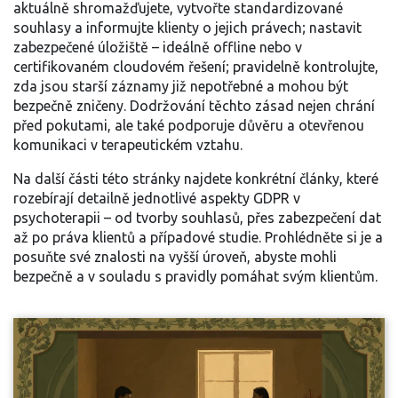
aktuálně shromažďujete, vytvořte standardizované
souhlasy a informujte klienty o jejich právech; nastavit
zabezpečené úložiště – ideálně offline nebo v
certifikovaném cloudovém řešení; pravidelně kontrolujte,
zda jsou starší záznamy již nepotřebné a mohou být
bezpečně zničeny. Dodržování těchto zásad nejen chrání
před pokutami, ale také podporuje důvěru a otevřenou
komunikaci v terapeutickém vztahu.
Na další části této stránky najdete konkrétní články, které
rozebírají detailně jednotlivé aspekty GDPR v
psychoterapii – od tvorby souhlasů, přes zabezpečení dat
až po práva klientů a případové studie. Prohlédněte si je a
posuňte své znalosti na vyšší úroveň, abyste mohli
bezpečně a v souladu s pravidly pomáhat svým klientům.