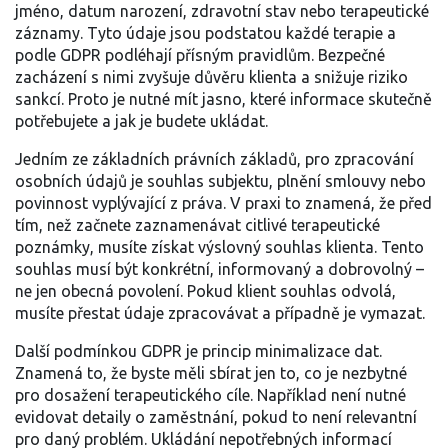
jméno, datum narození, zdravotní stav nebo terapeutické
záznamy
. Tyto údaje jsou podstatou každé terapie a
podle GDPR podléhají přísným pravidlům. Bezpečné
zacházení s nimi zvyšuje důvěru klienta a snižuje riziko
sankcí. Proto je nutné mít jasno, které informace skutečně
potřebujete a jak je budete ukládat.
Jedním ze základních
právních základů
,
pro zpracování
osobních údajů je souhlas subjektu, plnění smlouvy nebo
povinnost vyplývající z práva
. V praxi to znamená, že před
tím, než začnete zaznamenávat citlivé terapeutické
poznámky, musíte získat výslovný souhlas klienta. Tento
souhlas musí být konkrétní, informovaný a dobrovolný –
ne jen obecná povolení. Pokud klient souhlas odvolá,
musíte přestat údaje zpracovávat a případně je vymazat.
Další podmínkou GDPR je princip minimalizace dat.
Znamená to, že byste měli sbírat jen to, co je nezbytné
pro dosažení terapeutického cíle. Například není nutné
evidovat detaily o zaměstnání, pokud to není relevantní
pro daný problém. Ukládání nepotřebných informací