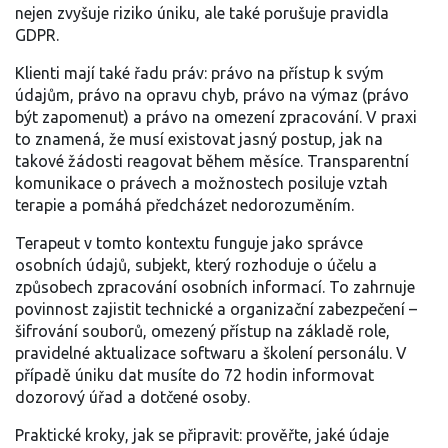
nejen zvyšuje riziko úniku, ale také porušuje pravidla
GDPR.
Klienti mají také řadu práv: právo na přístup k svým
údajům, právo na opravu chyb, právo na výmaz (právo
být zapomenut) a právo na omezení zpracování. V praxi
to znamená, že musí existovat jasný postup, jak na
takové žádosti reagovat během měsíce. Transparentní
komunikace o právech a možnostech posiluje vztah
terapie a pomáhá předcházet nedorozuměním.
Terapeut v tomto kontextu funguje jako
správce
osobních údajů
,
subjekt, který rozhoduje o účelu a
způsobech zpracování osobních informací
. To zahrnuje
povinnost zajistit technické a organizační zabezpečení –
šifrování souborů, omezený přístup na základě role,
pravidelné aktualizace softwaru a školení personálu. V
případě úniku dat musíte do 72 hodin informovat
dozorový úřad a dotčené osoby.
Praktické kroky, jak se připravit: prověřte, jaké údaje