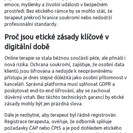
emoce, myšlenky a životní události v bezpečném
prostředí
. Bez etického rámce by se mohlo stát, že
terapeut překročí hranice soukromí nebo nedodrží
profesionální standardy.
Proč jsou etické zásady klíčové v
digitální době
Online terapie se stala běžnou součástí péče, ale přináší i
nová rizika.
Ochrana soukromí
,
zajišťuje, že osobní data
klientů jsou šifrována a nedojde k neoprávněnému
přístupu
je dnes stejně důležitá jako osobní přítomnost v
kanceláři. Správná platforma musí splňovat GDPR a
poskytovat end‑to‑end šifrování, aby se zachoval
důvěrný vztah. Bez těchto technických garancí by etické
zásady mohly být jen prázdná slova.
Dále je nezbytné, aby terapeut byl řádně registrován.
Registrace terapeuta
,
ověřuje, že odborník splňuje
požadavky ČAP nebo ČPtS a je pod dohledem etického