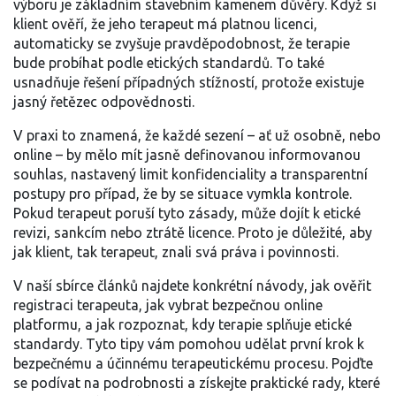
výboru
je základním stavebním kamenem důvěry. Když si
klient ověří, že jeho terapeut má platnou licenci,
automaticky se zvyšuje pravděpodobnost, že terapie
bude probíhat podle etických standardů. To také
usnadňuje řešení případných stížností, protože existuje
jasný řetězec odpovědnosti.
V praxi to znamená, že každé sezení – ať už osobně, nebo
online – by mělo mít jasně definovanou informovanou
souhlas, nastavený limit konfidenciality a transparentní
postupy pro případ, že by se situace vymkla kontrole.
Pokud terapeut poruší tyto zásady, může dojít k etické
revizi, sankcím nebo ztrátě licence. Proto je důležité, aby
jak klient, tak terapeut, znali svá práva i povinnosti.
V naší sbírce článků najdete konkrétní návody, jak ověřit
registraci terapeuta, jak vybrat bezpečnou online
platformu, a jak rozpoznat, kdy terapie splňuje etické
standardy. Tyto tipy vám pomohou udělat první krok k
bezpečnému a účinnému terapeutickému procesu. Pojďte
se podívat na podrobnosti a získejte praktické rady, které