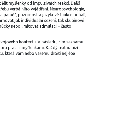
lit myšlenky od impulzivních reakcí. Další
třebu verbálního vyjádření.
Neuropsychologie
,
na paměť, pozornost a jazykové funkce odhalí,
rnovat jak individuální sezení, tak skupinové
můcky nebo limitovat stimulaci – často
vývojového kontextu. V následujícím seznamu
pro práci s myšlenkami. Každý text nabízí
estu, která vám nebo vašemu dítěti nejlépe