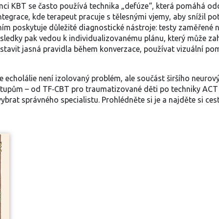
ci KBT se často používá technika „defúze“, která pomáhá oddě
tegrace, kde terapeut pracuje s tělesnými vjemy, aby snížil po
ním
poskytuje důležité diagnostické nástroje: testy zaměřené 
ýsledky pak vedou k individualizovanému plánu, který může zah
astavit jasná pravidla během konverzace, používat vizuální po
 echolálie není izolovaný problém, ale součást širšího neuro
řístupům – od TF‑CBT pro traumatizované děti po techniky ACT 
i vybrat správného specialistu. Prohlédněte si je a najděte si c