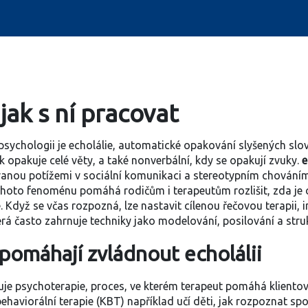
 jak s ní pracovat
psychologii je
echolálie
,
automatické opakování slyšených slov
k opakuje celé věty, a také nonverbální, kdy se opakují zvuky.
e
anou potížemi v sociální komunikaci a stereotypním chování
oto fenoménu pomáhá rodičům i terapeutům rozlišit, zda je
. Když se včas rozpozná, lze nastavit cílenou
řečovou terapii
,
i
terá často zahrnuje techniky jako modelování, posilování a stru
 pomáhají zvládnout echolálii
nuje
psychoterapie
,
proces, ve kterém terapeut pomáhá klient
aviorální terapie (KBT) například učí děti, jak rozpoznat spo