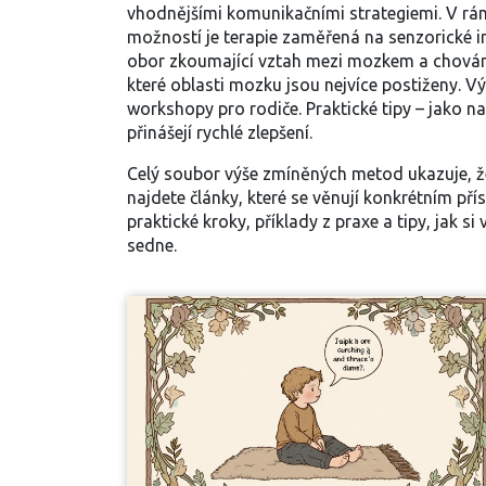
vhodnějšími komunikačními strategiemi. V rám
možností je terapie zaměřená na senzorické in
obor zkoumající vztah mezi mozkem a chová
které oblasti mozku jsou nejvíce postiženy. V
workshopy pro rodiče. Praktické tipy – jako n
přinášejí rychlé zlepšení.
Celý soubor výše zmíněných metod ukazuje, že
najdete články, které se věnují konkrétním p
praktické kroky, příklady z praxe a tipy, jak s
sedne.