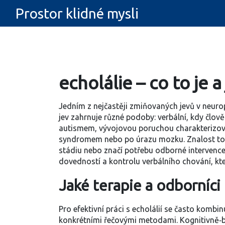
Prostor klidné mysli
echolálie – co to je a
Jedním z nejčastěji zmiňovaných jevů v neuro
jev zahrnuje různé podoby: verbální, kdy člově
autismem
,
vývojovou poruchou charakterizov
syndromem nebo po úrazu mozku. Znalost toh
stádiu nebo značí potřebu odborné intervence
dovedností a kontrolu verbálního chování
, k
Jaké terapie a odborníci
Pro efektivní práci s echolálií se často kombi
konkrétními řečovými metodami. Kognitivně‑beh