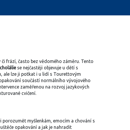
 či frází, často bez vědomého záměru
. Tento
cholálie
se nejčastěji objevuje u dětí s
m
, ale lze ji potkat i u lidí s Tourettovým
 opakování součástí normálního vývojového
ntervence zaměřenou na rozvoj jazykových
kturované cvičení.
ovi porozumět myšlenkám, emocím a chování
s
uštěče opakování a jak je nahradit