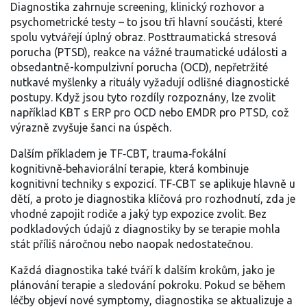
Diagnostika zahrnuje screening, klinický rozhovor a
psychometrické testy – to jsou tři hlavní součásti, které
spolu vytvářejí úplný obraz.
Posttraumatická stresová
porucha (PTSD)
,
reakce na vážné traumatické události
a
obsedantně-kompulzivní porucha (OCD)
,
nepřetržité
nutkavé myšlenky a rituály
vyžadují odlišné diagnostické
postupy. Když jsou tyto rozdíly rozpoznány, lze zvolit
například KBT s ERP pro OCD nebo EMDR pro PTSD, což
výrazně zvyšuje šanci na úspěch.
Dalším příkladem je
TF‑CBT
,
trauma‑fokální
kognitivně‑behaviorální terapie
, která kombinuje
kognitivní techniky s expozicí. TF‑CBT se aplikuje hlavně u
dětí, a proto je diagnostika klíčová pro rozhodnutí, zda je
vhodné zapojit rodiče a jaký typ expozice zvolit. Bez
podkladových údajů z diagnostiky by se terapie mohla
stát příliš náročnou nebo naopak nedostatečnou.
Každá diagnostika také tváří k dalším krokům, jako je
plánování terapie a sledování pokroku. Pokud se během
léčby objeví nové symptomy, diagnostika se aktualizuje a