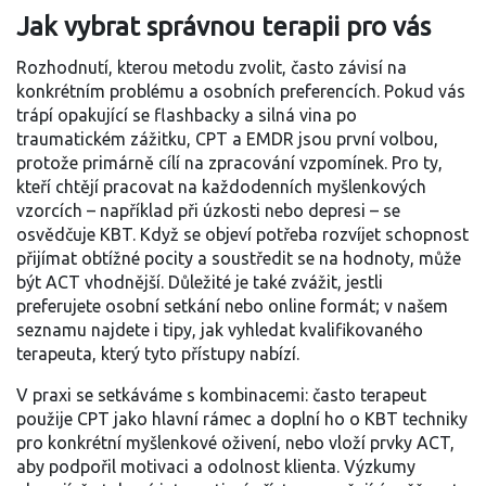
Jak vybrat správnou terapii pro vás
Rozhodnutí, kterou metodu zvolit, často závisí na
konkrétním problému a osobních preferencích. Pokud vás
trápí opakující se flashbacky a silná vina po
traumatickém zážitku, CPT a EMDR jsou první volbou,
protože primárně cílí na zpracování vzpomínek. Pro ty,
kteří chtějí pracovat na každodenních myšlenkových
vzorcích – například při úzkosti nebo depresi – se
osvědčuje KBT. Když se objeví potřeba rozvíjet schopnost
přijímat obtížné pocity a soustředit se na hodnoty, může
být ACT vhodnější. Důležité je také zvážit, jestli
preferujete osobní setkání nebo online formát; v našem
seznamu najdete i tipy, jak vyhledat kvalifikovaného
terapeuta, který tyto přístupy nabízí.
V praxi se setkáváme s kombinacemi: často terapeut
použije CPT jako hlavní rámec a doplní ho o KBT techniky
pro konkrétní myšlenkové oživení, nebo vloží prvky ACT,
aby podpořil motivaci a odolnost klienta. Výzkumy