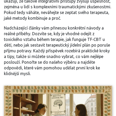
ukazují, že takové integrativní přístupy zvyšují úspěšnost,
zejména u lidí s komplexními traumatickými zkušenostmi.
Pokud tedy váháte, neváhejte se zeptat svého terapeuta,
jaké metody kombinuje a proč.
Nadcházející články vám přinesou konkrétní návody a
reálné příběhy. Dozvíte se, kdy je vhodné odejít z
toxického vztahu během terapie, jak funguje TF‑CBT u
dětí, nebo jak sestavit terapeutický jídelní plán po poruše
příjmu potravy. Každý příspěvek rozebírá praktické kroky
a tipy, takže si můžete snadno vybrat, co vám nejlépe
poslouží. Ponořte se do našeho výběru a najděte
odpovědi, které vám pomohou udělat první krok ke
klidnější mysli.