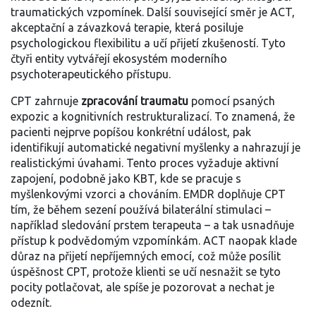
traumatických vzpomínek
. Další související směr je
ACT
,
akceptační a závazková terapie, která posiluje
psychologickou flexibilitu a učí přijetí zkušeností
. Tyto
čtyři entity vytvářejí ekosystém moderního
psychoterapeutického přístupu.
CPT zahrnuje
zpracování traumatu
pomocí psaných
expozic a kognitivních restrukturalizací. To znamená, že
pacienti nejprve popíšou konkrétní událost, pak
identifikují automatické negativní myšlenky a nahrazují je
realistickými úvahami. Tento proces vyžaduje aktivní
zapojení, podobně jako KBT, kde se pracuje s
myšlenkovými vzorci a chováním. EMDR doplňuje CPT
tím, že během sezení používá bilaterální stimulaci –
například sledování prstem terapeuta – a tak usnadňuje
přístup k podvědomým vzpomínkám. ACT naopak klade
důraz na přijetí nepříjemných emocí, což může posílit
úspěšnost CPT, protože klienti se učí nesnažit se tyto
pocity potlačovat, ale spíše je pozorovat a nechat je
odeznít.