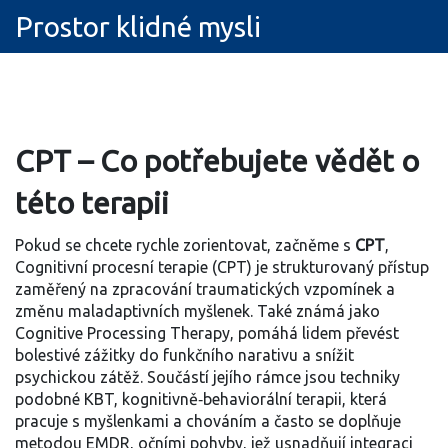
Prostor klidné mysli
CPT – Co potřebujete vědět o
této terapii
Pokud se chcete rychle zorientovat, začněme s
CPT
,
Cognitivní procesní terapie (CPT) je strukturovaný přístup
zaměřený na zpracování traumatických vzpomínek a
změnu maladaptivních myšlenek
. Také známá jako
Cognitive Processing Therapy
, pomáhá lidem převést
bolestivé zážitky do funkčního narativu a snížit
psychickou zátěž. Součástí jejího rámce jsou techniky
podobné
KBT
,
kognitivně‑behaviorální terapii, která
pracuje s myšlenkami a chováním
a často se doplňuje
metodou
EMDR
,
očními pohyby, jež usnadňují integraci