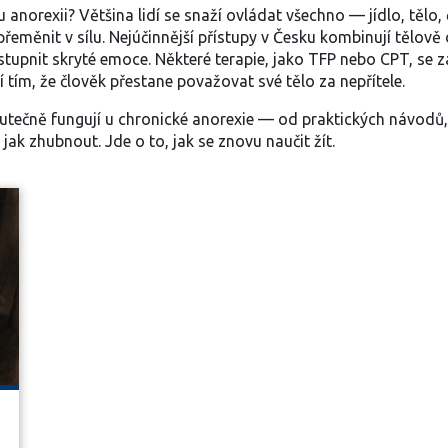
anorexii? Většina lidí se snaží ovládat všechno — jídlo, tělo,
přeměnit v sílu. Nejúčinnější přístupy v Česku kombinují tělov
stupnit skryté emoce. Některé terapie, jako TFP nebo CPT, se za
í tím, že člověk přestane považovat své tělo za nepřítele.
skutečně fungují u chronické anorexie — od praktických návodů, 
, jak zhubnout. Jde o to, jak se znovu naučit žít.