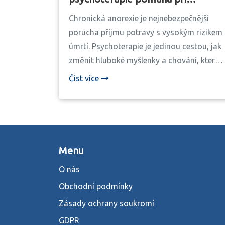
dlouhodobé poruše příjmu
Chronická anorexie je nejnebezpečnější
potravy
porucha příjmu potravy s vysokým rizikem
úmrtí. Psychoterapie je jedinou cestou, jak
změnit hluboké myšlenky a chování, která
onemocnění udržují. Uzdravení je možné -
Číst více
i po desítkách let.
Menu
O nás
Obchodní podmínky
Zásady ochrany soukromí
GDPR