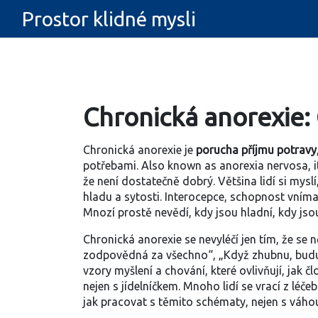
Prostor klidné mysli
Chronická anorexie: C
Chronická anorexie je
porucha příjmu potravy
potřebami
. Also known as
anorexia nervosa
,
že není dostatečně dobrý.
Většina lidí si mysl
hladu a sytosti.
Interocepce
,
schopnost vnímat
Mnozí prostě nevědí, kdy jsou hladní, kdy jsou 
Chronická anorexie se nevyléčí jen tím, že se
zodpovědná za všechno“, „Když zhubnu, budu v
vzory myšlení a chování, které ovlivňují, jak č
nejen s jídelníčkem. Mnoho lidí se vrací z léče
jak pracovat s těmito schématy, nejen s váho