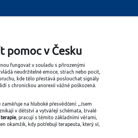
ajít pomoc v Česku
stanou fungovat v souladu s přirozenými
 zvládá neudržitelné emoce, strach nebo pocit,
poruchu, kde tělo přestává poslouchat signály
 lidí s chronickou anorexií vážně poškozená.
se zaměřuje na hluboké přesvědčení: „Jsem
ikají v dětství a vytvářejí
schémata
,
trvalé
terapie
, pracují s těmito základními věrami,
ten okamžik, kdy potřebují terapeuta, který ví,