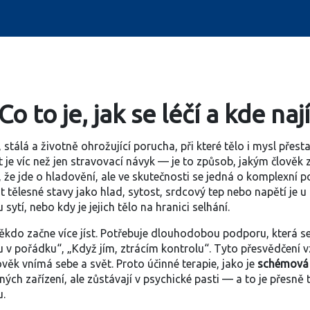
o to je, jak se léčí a kde n
,
stálá a životně ohrožující porucha, při které tělo i mysl pře
 it je víc než jen stravovací návyk — je to způsob, jakým člověk
í, že jde o hladovění, ale ve skutečnosti se jedná o komplexní 
 tělesné stavy jako hlad, sytost, srdcový tep nebo napětí
je u
sytí, nebo kdy je jejich tělo na hranici selhání.
 někdo začne více jíst. Potřebuje dlouhodobou podporu, která 
 pořádku“, „Když jím, ztrácím kontrolu“. Tyto přesvědčení vzn
lověk vnímá sebe a svět
. Proto účinné terapie, jako je
schémová 
bných zařízení, ale zůstávají v psychické pasti — a to je přesně 
u.