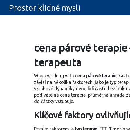
Prostor klidné mysli
cena párové terapie 
terapeuta
When working with
cena párové terapie
,
částk
závisí na několika faktorech, jako je typ tera
vztahové dynamiky dvou lidí
často běží ruku 
podíváte na
cena terapie
,
průměrná úhrada za
do částky vstupuje.
Klíčové faktory ovlivňují
Prvním faktorem je
typ terapie
. EFT (Emotiona