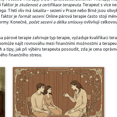
ý faktor je
zkušenost a certifikace terapeuta
. Terapeut s více n
ega. Třetí vliv má
lokalita
– sezení v Praze nebo Brně jsou obvy
 faktor je
formát sezení
. Online párová terapie často stojí mén
formy. Konečně,
počet sezení a délka smlouvy
ovlivňují celkovou
na párové terapie zahrnuje typ terapie, vyžaduje kvalifikaci te
může najít rovnováhu mezi finančními možnostmi a terapeutick
 a tipy, jak při výběru terapeuta posoudit, zda je cena oprávn
ného finančního stresu.