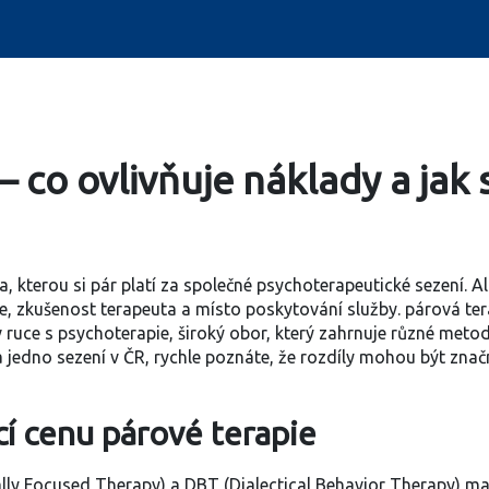
– co ovlivňuje náklady a jak
a, kterou si pár platí za společné psychoterapeutické sezení
. 
pie, zkušenost terapeuta a místo poskytování služby
.
párová ter
v ruce s
psychoterapie
,
široký obor, který zahrnuje různé met
 jedno sezení v ČR
, rychle poznáte, že rozdíly mohou být znač
cí cenu párové terapie
lly Focused Therapy) a DBT (Dialectical Behavior Therapy) ma