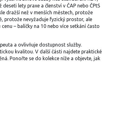
ež deseti lety praxe a členství v ČAP nebo ČPtS
kle dražší než v menších městech, protože
ě, protože nevyžaduje fyzický prostor, ale
 cenu – balíčky na 10 nebo více setkání často
rapeuta a ovlivňuje dostupnost služby.
ou kvalitou. V další části najdete praktické
ěná. Ponořte se do kolekce níže a objevte, jak