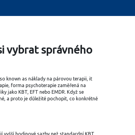
 si vybrat správného
Also known as
náklady na párovou terapii
, it
apie
,
forma psychoterapie zaměřená na
odiky jako KBT, EFT nebo EMDR
. Když se
né, a proto je důležité pochopit, co konkrétně
jí vyšší hodinové sazby než standardní KBT,