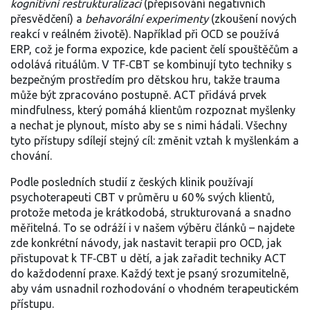
kognitivní restrukturalizaci
(přepisování negativních
přesvědčení) a
behavorální experimenty
(zkoušení nových
reakcí v reálném životě). Například při OCD se používá
ERP, což je forma expozice, kde pacient čelí spouštěčům a
odolává rituálům. V TF‑CBT se kombinují tyto techniky s
bezpečným prostředím pro dětskou hru, takže trauma
může být zpracováno postupně. ACT přidává prvek
mindfulness, který pomáhá klientům rozpoznat myšlenky
a nechat je plynout, místo aby se s nimi hádali. Všechny
tyto přístupy sdílejí stejný cíl: změnit vztah k myšlenkám a
chování.
Podle posledních studií z českých klinik používají
psychoterapeuti CBT v průměru u 60 % svých klientů,
protože metoda je krátkodobá, strukturovaná a snadno
měřitelná. To se odráží i v našem výběru článků – najdete
zde konkrétní návody, jak nastavit terapii pro OCD, jak
přistupovat k TF‑CBT u dětí, a jak zařadit techniky ACT
do každodenní praxe. Každý text je psaný srozumitelně,
aby vám usnadnil rozhodování o vhodném terapeutickém
přístupu.