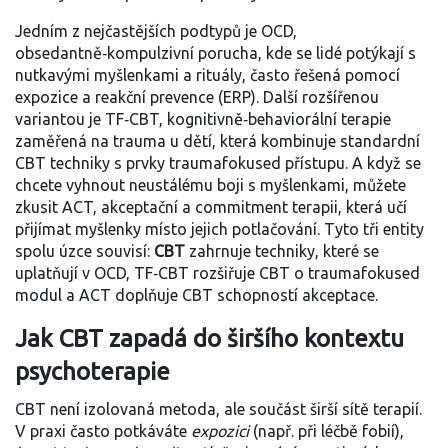
Jedním z nejčastějších podtypů je
OCD
,
obsedantně‑kompulzivní porucha, kde se lidé potýkají s
nutkavými myšlenkami a rituály
, často řešená pomocí
expozice a reakční prevence (ERP). Další rozšířenou
variantou je
TF‑CBT
,
kognitivně‑behaviorální terapie
zaměřená na trauma u dětí
, která kombinuje standardní
CBT techniky s prvky traumafokused přístupu. A když se
chcete vyhnout neustálému boji s myšlenkami, můžete
zkusit
ACT
,
akceptační a commitment terapii, která učí
přijímat myšlenky místo jejich potlačování
. Tyto tři entity
spolu úzce souvisí:
CBT
zahrnuje techniky, které se
uplatňují v OCD, TF‑CBT rozšiřuje CBT o traumafokused
modul a ACT doplňuje CBT schopností akceptace.
Jak CBT zapadá do širšího kontextu
psychoterapie
CBT není izolovaná metoda, ale součást širší sítě terapií.
V praxi často potkáváte
expozici
(např. při léčbě fobií),