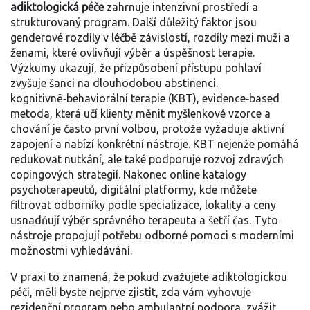
adiktologická péče
zahrnuje intenzivní prostředí a
strukturovaný program. Další důležitý faktor jsou
genderové rozdíly v léčbě závislostí
,
rozdíly mezi muži a
ženami, které ovlivňují výběr a úspěšnost terapie
.
Výzkumy ukazují, že přizpůsobení přístupu pohlaví
zvyšuje šanci na dlouhodobou abstinenci.
kognitivně‑behaviorální terapie (KBT)
,
evidence‑based
metoda, která učí klienty měnit myšlenkové vzorce a
chování
je často první volbou, protože vyžaduje aktivní
zapojení a nabízí konkrétní nástroje. KBT nejenže pomáhá
redukovat nutkání, ale také podporuje rozvoj zdravých
copingových strategií. Nakonec
online katalogy
psychoterapeutů
,
digitální platformy, kde můžete
filtrovat odborníky podle specializace, lokality a ceny
usnadňují výběr správného terapeuta a šetří čas. Tyto
nástroje propojují potřebu odborné pomoci s moderními
možnostmi vyhledávání.
V praxi to znamená, že pokud zvažujete adiktologickou
péči, měli byste nejprve zjistit, zda vám vyhovuje
rezidenční program nebo ambulantní podpora, zvážit,